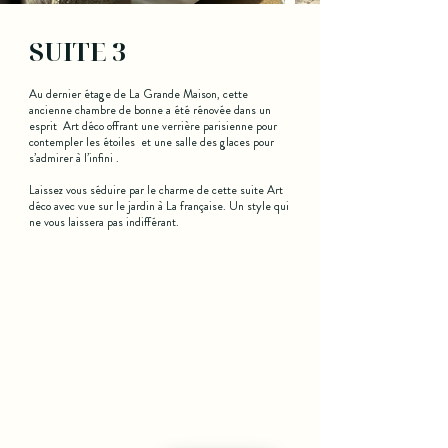
SUITE 3
Au dernier étage de La Grande Maison, cette
ancienne chambre de bonne a été rénovée dans un
esprit Art déco offrant une verrière parisienne pour
contempler les étoiles et une salle des glaces pour
s’admirer à l’infini .
Laissez vous séduire par le charme de cette suite Art
déco avec vue sur le jardin à La française. Un style qui
ne vous laissera pas indifférant.
À partir de
180 €
taxe de séjour 3€/ adultes
2 — 3 personnes