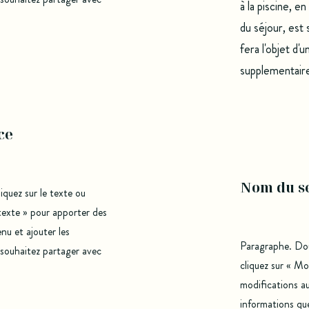
à la piscine, e
du séjour, est 
fera l'objet d'
supplementair
ce
Nom du s
quez sur le texte ou
 texte » pour apporter des
nu et ajouter les
Paragraphe. Dou
 souhaitez partager avec
cliquez sur « Mo
modifications au
informations qu