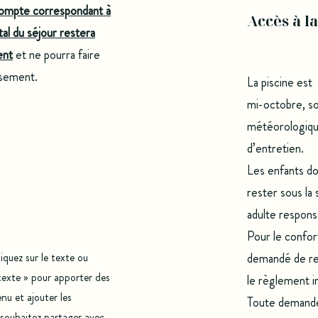
’acompte correspondant à
Accès à l
al du séjour restera
ent
et ne pourra faire
rsement.
La piscine est
mi-octobre, so
météorologiqu
d’entretien.
Les enfants d
rester sous la
adulte respons
Pour le confort
quez sur le texte ou
demandé de res
 texte » pour apporter des
le règlement i
nu et ajouter les
Toute demande
 souhaitez partager avec