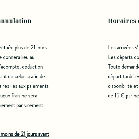
annulation
Horaires 
ectuée plus de 21 jours
Les arrivées s’
ée donnera lieu au
Les départs doi
’acompte, déduction
Toute demande 
nt de celui-ci afin de
départ tardif 
caires liés aux paiements
disponibilité e
ucun frais ne sera
de 15 € par he
aiement par virement
 moins de 21 jours avant